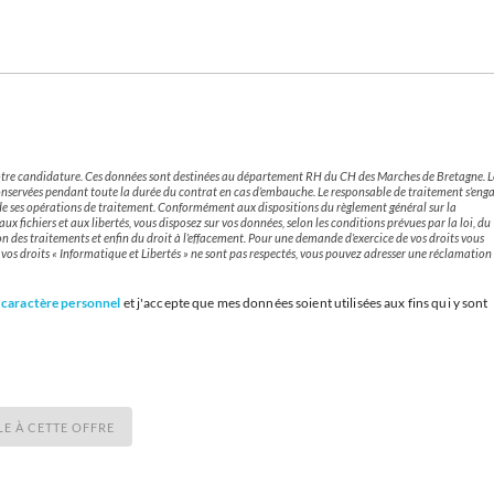
 votre candidature. Ces données sont destinées au département RH du CH des Marches de Bretagne. L
onservées pendant toute la durée du contrat en cas d’embauche. Le responsable de traitement s’eng
 de ses opérations de traitement. Conformément aux dispositions du règlement général sur la
x fichiers et aux libertés, vous disposez sur vos données, selon les conditions prévues par la loi, du
ation des traitements et enfin du droit à l’effacement. Pour une demande d’exercice de vos droits vous
e vos droits « Informatique et Libertés » ne sont pas respectés, vous pouvez adresser une réclamation
 caractère personnel
et j'accepte que mes données soient utilisées aux fins qui y sont
LE À CETTE OFFRE