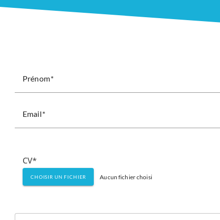
Prénom
Email
CV*
Aucun fichier choisi
CHOISIR UN FICHIER