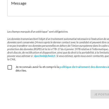
Message
Les champs marqués d'un astérisque* sont obligatoires.
Les données transmises font l’objet d’un traitement automatisé nécessaire à l’exécution de
données sont conservées 24 mois après le dernier contact avec le candidat et peuvent être c
à ne pas transférer vos données personnelles en dehors de l’Union européenne dans le cadre
protection des données (RGPD) et la loi n°78-17 du 6 janvier 1978 relative à l'informatique, au
droit d’accès, de rectification et d’opposition, ainsi que du droit à la portabilité, à la limit
pouvez vous adresser à :
dpochmb@chmb.fr
. Si vous estimez, après nous avoir contactés, qu
la CNIL.
Je reconnais avoir lu et compris la
politique de traitement des données à
décrites.
JE POSTU