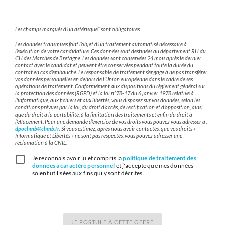
Les champs marqués d'un astérisque* sont obligatoires.
Les données transmises font l’objet d’un traitement automatisé nécessaire à
l’exécution de votre candidature. Ces données sont destinées au département RH du
CH des Marches de Bretagne. Les données sont conservées 24 mois après le dernier
contact avec le candidat et peuvent être conservées pendant toute la durée du
contrat en cas d’embauche. Le responsable de traitement s’engage à ne pas transférer
vos données personnelles en dehors de l’Union européenne dans le cadre de ses
opérations de traitement. Conformément aux dispositions du règlement général sur
la protection des données (RGPD) et la loi n°78-17 du 6 janvier 1978 relative à
l'informatique, aux fichiers et aux libertés, vous disposez sur vos données, selon les
conditions prévues par la loi, du droit d’accès, de rectification et d’opposition, ainsi
que du droit à la portabilité, à la limitation des traitements et enfin du droit à
l’effacement. Pour une demande d’exercice de vos droits vous pouvez vous adresser à :
dpochmb@chmb.fr
. Si vous estimez, après nous avoir contactés, que vos droits «
Informatique et Libertés » ne sont pas respectés, vous pouvez adresser une
réclamation à la CNIL.
Je reconnais avoir lu et compris la
politique de traitement des
données à caractère personnel
et j'accepte que mes données
soient utilisées aux fins qui y sont décrites.
JE POSTULE À CETTE OFFRE