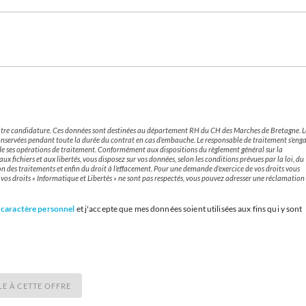
 votre candidature. Ces données sont destinées au département RH du CH des Marches de Bretagne. L
onservées pendant toute la durée du contrat en cas d’embauche. Le responsable de traitement s’eng
 de ses opérations de traitement. Conformément aux dispositions du règlement général sur la
x fichiers et aux libertés, vous disposez sur vos données, selon les conditions prévues par la loi, du
ation des traitements et enfin du droit à l’effacement. Pour une demande d’exercice de vos droits vous
e vos droits « Informatique et Libertés » ne sont pas respectés, vous pouvez adresser une réclamation
 caractère personnel
et j'accepte que mes données soient utilisées aux fins qui y sont
LE À CETTE OFFRE