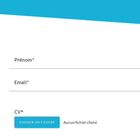
Prénom
Email
CV*
Aucun fichier choisi
CHOISIR UN FICHIER