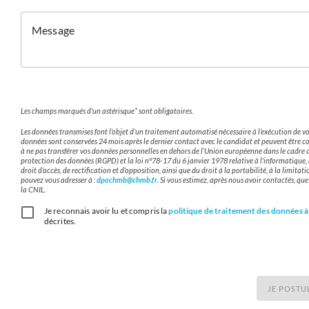
Message
Les champs marqués d'un astérisque* sont obligatoires.
Les données transmises font l’objet d’un traitement automatisé nécessaire à l’exécution de
données sont conservées 24 mois après le dernier contact avec le candidat et peuvent être c
à ne pas transférer vos données personnelles en dehors de l’Union européenne dans le cadre
protection des données (RGPD) et la loi n°78-17 du 6 janvier 1978 relative à l'informatique, au
droit d’accès, de rectification et d’opposition, ainsi que du droit à la portabilité, à la limit
pouvez vous adresser à :
dpochmb@chmb.fr
. Si vous estimez, après nous avoir contactés, qu
la CNIL.
Je reconnais avoir lu et compris la
politique de traitement des données à
décrites.
JE POSTU